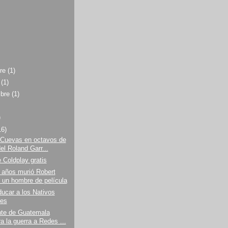
bre
(1)
e
(1)
mbre
(1)
)
16)
 Cuevas en octavos de
del Roland Garr...
 Coldplay gratis
 años murió Robert
 un hombre de película
ucar a los Nativos
les
nte de Guatemala
a la guerra a Redes ...