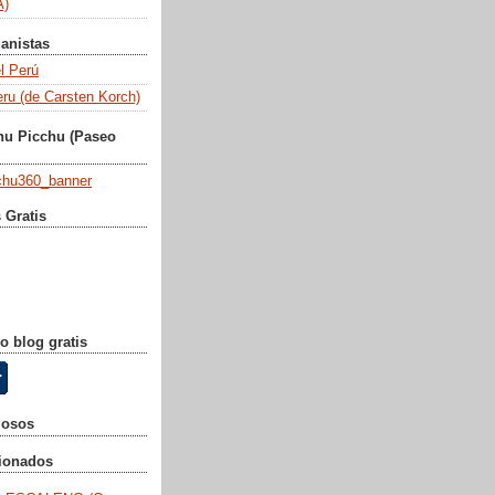
)
anistas
l Perú
eru (de Carsten Korch)
hu Picchu (Paseo
 Gratis
o blog gratis
mosos
cionados