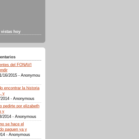
vistas hoy
entarios
gentes del FONAVI
endir
1/16/2015
- Anonymou
 encontrar la historia
, y
/2014
- Anonymous
o pedirte por elizabeth
o y
3/2014
- Anonymous
rno se hace el
do paguen ya y
014
- Anonymous