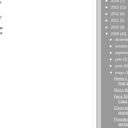
►
2014
(7)
o
►
2013
(11)
►
2012
(4)
o"
►
2011
(5)
►
2010
(8)
as
le
▼
2009
(42)
►
diciem
►
octubr
►
septie
►
julio
(3)
►
junio
(6
▼
mayo
(
Horna y
final 
Disco de
Hace 55
Capa,
Cómo ed
digita
Preside
declar