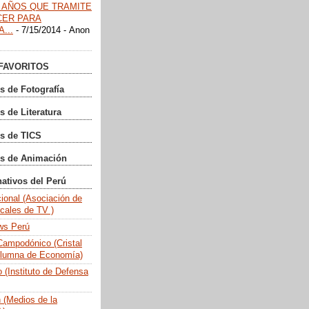
 AÑOS QUE TRAMITE
CER PARA
...
- 7/15/2014
- Anon
FAVORITOS
s de Fotografía
s de Literatura
s de TICS
gs de Animación
nativos del Perú
ional (Asociación de
cales de TV )
ws Perú
ampodónico (Cristal
olumna de Economía)
 (Instituto de Defensa
n (Medios de la