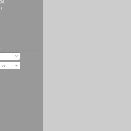
(6)
1)
a
ios