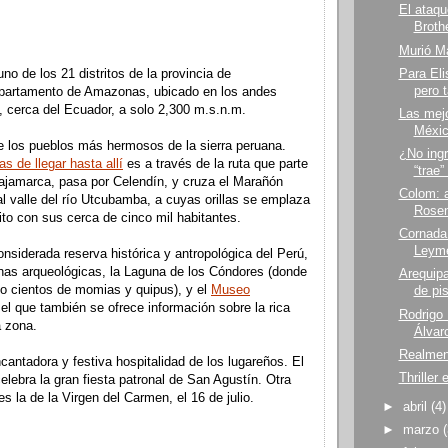
El ataqu
Broth
Murió Ma
Para Eli
 de los 21 distritos de la provincia de
pero 
partamento de Amazonas, ubicado en los andes
, cerca del Ecuador, a solo 2,300 m.s.n.m.
Las mejo
Méxic
e los pueblos más hermosos de la sierra peruana.
¿No ing
s de llegar hasta allí
es a través de la ruta que parte
“trae”
ajamarca, pasa por Celendín, y cruza el Marañón
Colom: a
 al valle del río Utcubamba, a cuyas orillas se emplaza
Rosen
trito con sus cerca de cinco mil habitantes.
Cornada 
Leym
onsiderada reserva histórica y antropológica del Perú,
nas arqueológicas, la Laguna de los Cóndores (donde
Arequipa
o cientos de momias y quipus), y el
Museo
de pis
 el que también se ofrece información sobre la rica
Rodrigo
a zona.
Álvar
Realmen
cantadora y festiva hospitalidad de los lugareños. El
Thriller 
elebra la gran fiesta patronal de San Agustín. Otra
es la de la Virgen del Carmen, el 16 de julio.
►
abril
(4)
►
marzo