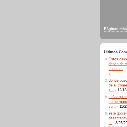
Páginas más 
Últimos Com
Estos diri
deben de r
cuenta...
- 
s
donde puedo
de el trome
s...
- 12/16
señor quier
su herman
su...
- 11/2
este gobie
desentendi
...
- 8/26/2