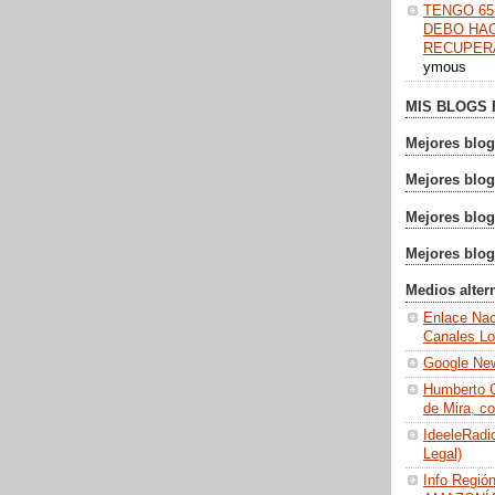
TENGO 65
DEBO HA
RECUPERA
ymous
MIS BLOGS 
Mejores blog
Mejores blog
Mejores blog
Mejores blo
Medios alter
Enlace Nac
Canales Lo
Google Ne
Humberto C
de Mira, c
IdeeleRadio
Legal)
Info Regió