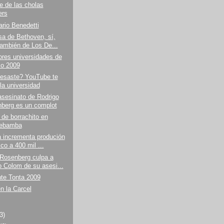
e de las cholas
ers
rio Benedetti
sa de Bethoven, sí,
también de Los De...
res universidades de
o 2009
resaste? YouTube te
 la universidad
sesinato de Rodrigo
berg es un complot
de borrachito en
ebamba
 incrementa produción
co a 400 mil ...
 Rosenberg culpa a
o Colom de su asesi...
te Tonta 2009
en la Carcel
(3)