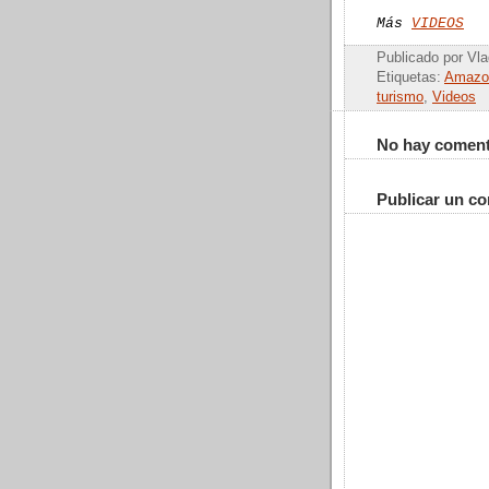
Más
VIDEOS
Publicado por Vla
Etiquetas:
Amazo
turismo
,
Videos
No hay coment
Publicar un c