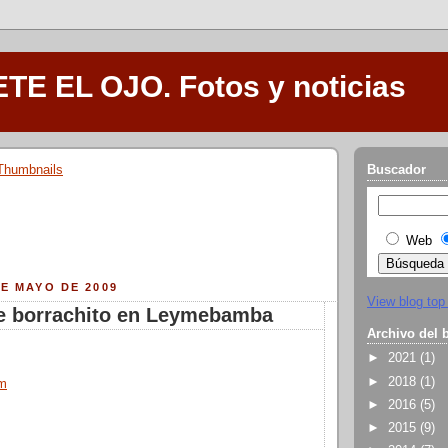
E EL OJO. Fotos y noticias
Buscador
Web
DE MAYO DE 2009
View blog top
e borrachito en Leymebamba
Archivo del 
►
2021
(1)
►
2018
(1)
om
►
2016
(5)
►
2015
(9)