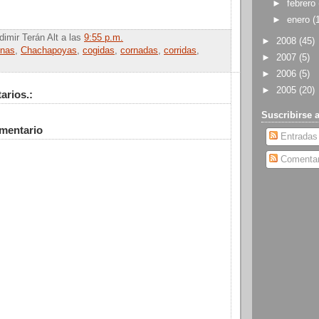
►
febrero
►
enero
(
dimir Terán Alt
a las
9:55 p.m.
►
2008
(45)
nas
,
Chachapoyas
,
cogidas
,
cornadas
,
corridas
,
►
2007
(5)
►
2006
(5)
►
2005
(20)
arios.:
Suscribirse 
omentario
Entradas
Comentar