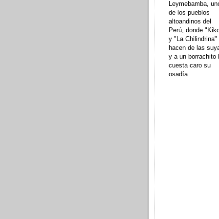
Leymebamba, un
de los pueblos
altoandinos del
Perú, donde "Kik
y "La Chilindrina"
hacen de las suy
y a un borrachito 
cuesta caro su
osadía.