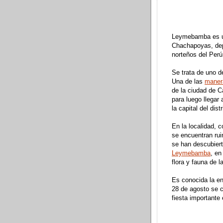
Leymebamba es uno
Chachapoyas, de
norteños del Perú
Se trata de uno d
Una de las
manera
de la ciudad de C
para luego llegar
la capital del dis
En la localidad, c
se encuentran rui
se han descubiert
Leymebamba
, en
flora y fauna de l
Es conocida la en
28 de agosto se c
fiesta importante 