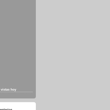
vistas hoy
entarios