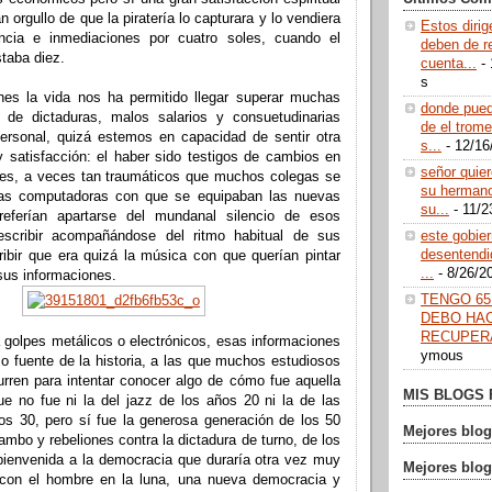
ran orgullo de que la piratería lo capturara y lo vendiera
Estos diri
ncia e inmediaciones por cuatro soles, cuando el
deben de r
taba diez.
cuenta...
- 
s
nes la vida nos ha permitido llegar superar muchas
donde puedo
 de dictaduras, malos salarios y consuetudinarias
de el trome
ersonal, quizá estemos en capacidad de sentir otra
s...
- 12/16
y satisfacción: el haber sido testigos de cambios en
señor quier
es, a veces tan traumáticos que muchos colegas se
su herman
las computadoras con que se equipaban las nuevas
su...
- 11/2
referían apartarse del mundanal silencio de esos
 escribir acompañándose del ritmo habitual de sus
este gobie
desentendi
ibir que era quizá la música con que querían pintar
...
- 8/26/2
sus informaciones.
TENGO 65
DEBO HA
RECUPERA
 golpes metálicos o electrónicos, esas informaciones
ymous
 fuente de la historia, a las que muchos estudiosos
urren para intentar conocer algo de cómo fue aquella
MIS BLOGS 
e no fue ni la del jazz de los años 20 ni la de las
los 30, pero sí fue la generosa generación de los 50
Mejores blog
mbo y rebeliones contra la dictadura de turno, de los
 bienvenida a la democracia que duraría otra vez muy
Mejores blog
 con el hombre en la luna, una nueva democracia y