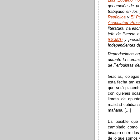
Luis Eduardo P
generación de pe
trabajado en los
República
y
El P
Associated Pres
literatura, ha esc
jefe de Prensa 
(OCMA)
y presid
Independientes 
Reproducimos aqu
durante la ceremo
de Periodistas de
Gracias, colegas
esta fecha tan e
que será placent
con quienes ocas
libreta de apunt
realidad cotidian
mañana. [...]
Es posible que
cambiado como t
bisagra entre dos
de lo que somos y