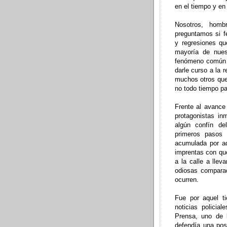
en el tiempo y en
Nosotros, homb
preguntamos si f
y regresiones qu
mayoría de nue
fenómeno común a
darle curso a la 
muchos otros que
no todo tiempo pas
Frente al avance
protagonistas in
algún confín d
primeros pasos 
acumulada por aq
imprentas con que
a la calle a lle
odiosas comparac
ocurren.
Fue por aquel t
noticias policia
Prensa, uno de 
defendía una pos