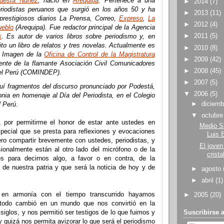
odestá Núñez
, nació en
Arequipa
. Pertenece a una
►
2014
(7)
riodistas peruanos que surgió en los años 50 y ha
►
2013
(11)
 prestigiosos diarios La Prensa, Correo,
Expreso
,
La
►
2012
(4)
ueblo
(Arequipa). Fue redactor principal de la Agencia
►
2011
(5)
s
. Es autor de varios libros sobre periodismo y, en
rito un libro de relatos y tres novelas. Actualmente es
►
2010
(8)
e Imagen de la
Oficina de Control de la Magistratura
►
2009
(42)
ente de la flamante Asociación Civil Comunicadores
►
2008
(45)
del Perú (COMINDEP).
►
2007
(5)
í fragmentos del discurso pronunciado por Podestá,
▼
2006
(5)
nia en homenaje al Día del Periodista, en el Colegio
►
diciem
l Perú.
▼
octubr
, por permitirme el honor de estar ante ustedes en
Medio Si
special que se presta para reflexiones y evocaciones
Luis 
ero compartir brevemente con ustedes, periodistas, y
El joven
ionalmente están al otro lado del micrófono o de la
crista
es para decirnos algo, a favor o en contra, de la
a de nuestra patria y que será la noticia de hoy y de
►
agosto
►
abril
(1)
 en armonía con el tiempo transcurrido hayamos
►
2005
(20)
odo cambió en un mundo que nos convirtió en la
 siglos, y nos permitió ser testigos de lo que fuimos y
Suscribirse 
 quizá nos permita avizorar lo que será el periodismo