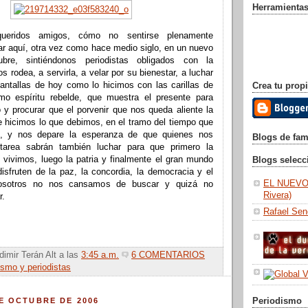
Herramientas
queridos amigos, cómo no sentirse plenamente
ar aquí, otra vez como hace medio siglo, en un nuevo
bre, sintiéndonos periodistas obligados con la
 rodea, a servirla, a velar por su bienestar, a luchar
antallas de hoy como lo hicimos con las carillas de
Crea tu propi
mo espíritu rebelde, que muestra el presente para
ro y procurar que el porvenir que nos queda aliente la
e hicimos lo que debimos, en el tramo del tiempo que
ó, y nos depare la esperanza de que quienes nos
Blogs de fa
tarea sabrán también luchar para que primero la
vivimos, luego la patria y finalmente el gran mundo
Blogs selec
isfruten de la paz, la concordia, la democracia y el
EL NUEVO
nosotros no nos cansamos de buscar y quizá no
Rivera)
r.
Rafael Se
dimir Terán Alt
a las
3:45 a.m.
6 COMENTARIOS
ismo y periodistas
Periodismo
E OCTUBRE DE 2006