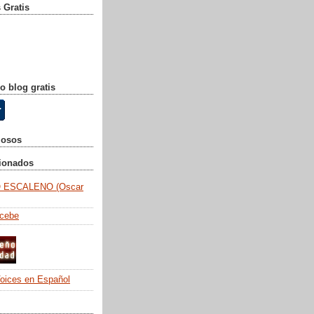
 Gratis
o blog gratis
mosos
cionados
 ESCALENO (Oscar
ncebe