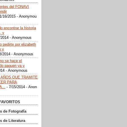
gentes del FONAVI
endir
1/16/2015
- Anonymou
 encontrar la historia
, y
/2014
- Anonymous
o pedirte por elizabeth
o y
3/2014
- Anonymous
rno se hace el
do paguen ya y
014
- Anonymous
 AÑOS QUE TRAMITE
CER PARA
...
- 7/15/2014
- Anon
FAVORITOS
s de Fotografía
s de Literatura