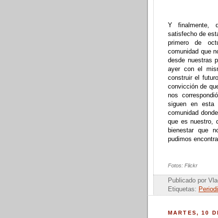
Y finalmente, 
satisfecho de est
primero de octu
comunidad que nos
desde nuestras p
ayer con el mis
construir el futu
convicción de qu
nos correspondi
siguen en esta 
comunidad donde 
que es nuestro, d
bienestar que 
pudimos encontra
Fotos: Flickr
Publicado por Vla
Etiquetas:
Period
MARTES, 10 D