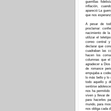
guerrillas fide
inflación, cuan
apareció La guerr
que nos esperanz
A pesar de tod
proclamar: confi
nacimiento de l
utilizar el telet
correo central 
declarar que con
cuadraban las c
hacen los coma
columnas que el
agradecer a Dios 
de romance peri
empujaba a codea
lo más bello y lo
todo aquello y 
sentirse adolesc
nos ha permitido 
viven y llevar de
para hacerles pa
mundo, para most
nos obliga cada d