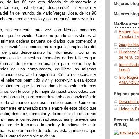
listas, de los 80 con otra década de democracia e
Mejores blog
do también, así dijeron, desapareció la viruela y
a del fin del mundo, de Mario Vargas Llosa, de los 90
Mejores blo
aba en el próximo siglo y nos defraudó una vez más.
Medios alter
o, sinceramente, otra vez con Neruda podemos
Enlace Nac
eso que he vivido. Cómo no jurarlo si asistimos al
Canales Lo
a primera cadena peruana de diarios que comenzó a
Google Ne
ipo y convirtió en periodistas a algunos empleados del
Humberto C
y de paso descentralizó la información. Cómo no
de Mira, c
ocimos a los maestros tipógrafos de los talleres que
olumnas de plomo con una pita para, como hoy lo
IdeeleRadio
ndos de una computadora, equilibrar las mismas
Legal)
 mundo leerá al día siguiente. Cómo no recordar y
Info Regió
el habernos permitido vivir y sobrevivir a esa época
AMAZONÍA
odístico en que la curiosidad de saberlo todo nos
rnos con lo peor y lo mejor de nuestra sociedad, con
Páginas peru
 más horrendo, para poder describir con convicción de
Descubrir e
decirle al mundo que eso también existe. Cómo no
entemente enamorado para siempre de este oficio que
Living in P
sufrir, describir, comentar y dolernos de lo que otros
 la mano a los lectores, radioescuchas y televidentes
Recorre Mac
virtual)
rticipar de lo bueno, lo malo y lo odioso de este
rarles que en medio de todo, es esta la misión a que
ía la verdad como virtud divina.