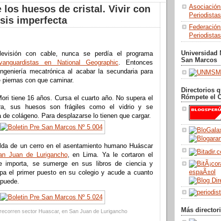
 los huesos de cristal. Vivir con
Asociación
Periodista
sis imperfecta
Federación
Periodistas
Universidad 
levisión con cable, nunca se perdía el programa
San Marcos
vanguardistas en National Geographic
. Entonces
 ingeniería mecatrónica al acabar la secundaria para
 piernas con que caminar.
Directorios 
Rómpete el 
ori tiene 16 años. Cursa el cuarto año. No supera el
ra, sus huesos son frágiles como el vidrio y se
a de colágeno. Para desplazarse lo tienen que cargar.
alda de un cerro en el asentamiento humano Huáscar
San Juan de Lurigancho
, en Lima. Ya le cortaron el
le importa, se sumerge en sus libros de ciencia y
a el primer puesto en su colegio y acude a cuanto
 puede.
Más director
recorren sector Huascar, en San Juan de Lurigancho