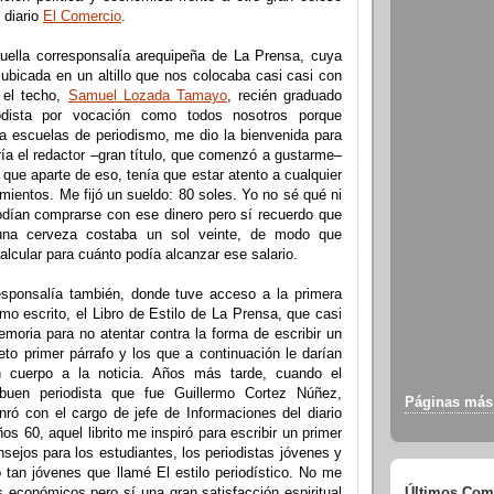
 diario
El Comercio
.
uella corresponsalía arequipeña de La Prensa, cuya
ubicada en un altillo que nos colocaba casi casi con
 el techo,
Samuel Lozada Tamayo
, recién graduado
odista por vocación como todos nosotros porque
a escuelas de periodismo, me dio la bienvenida para
ía el redactor –gran título, que comenzó a gustarme–
o que aparte de eso, tenía que estar atento a cualquier
mientos. Me fijó un sueldo: 80 soles. Yo no sé qué ni
dían comprarse con ese dinero pero sí recuerdo que
una cerveza costaba un sol veinte, de modo que
lcular para cuánto podía alcanzar ese salario.
sponsalía también, donde tuve acceso a la primera
ismo escrito, el Libro de Estilo de La Prensa, que casi
moria para no atentar contra la forma de escribir un
eto primer párrafo y los que a continuación le darían
 cuerpo a la noticia. Años más tarde, cuando el
buen periodista que fue Guillermo Cortez Núñez,
Páginas más 
nró con el cargo de jefe de Informaciones del diario
os 60, aquel librito me inspiró para escribir un primer
ejos para los estudiantes, los periodistas jóvenes y
o tan jóvenes que llamé El estilo periodístico. No me
s económicos pero sí una gran satisfacción espiritual
Últimos Com