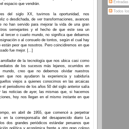
Entradas
 el espacio que vendrán.
Todos lo
res del siglo XX, tuvimos la oportunidad, nos
eliz o desdichada, de ver transformaciones, avances
e no han servido para mejorar la vida de una gran
stros semejantes y el hecho de que este sea un
l tercer o cuarto mundo, no significa que debamos
resignación o al consuelo de tontos, según el cual hay
 están peor que nosotros. Pero coincidiremos en que
ado fue mejor. [...]
 arrollador de la tecnología que nos ubica casi como
mediatos de los sucesos más lejanos, ocurridos en
el mundo, creo que no debemos olvidar nuestros
en que nos ayudaron la experiencia y sabiduría
uellos viejos a quienes conocimos en las arcaicas
 el periodismo de los años 50 del siglo anterior salía
var las noticias de ayer, las mismas que, si hacemos
iones, hoy nos llegan en el mismo instante en que
iempo, en abril de 1955, que comencé a perpetrar
les en la corresponsalía del desaparecido diario La
los dos grandes periódicos estándar peruanos que
ición política y económica frente a otro gran coloso