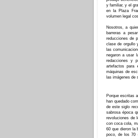
y familiar, y el g
en la Plaza Fra
volumen legal cos
Nosotros, a quie
barreras a pesar
reducciones de p
clase de orgullo 
las comunicacion
negaron a usar 
redacciones y p
artefactos para
máquinas de escr
las imágenes de 
Porque escritas a
han quedado como
de este siglo rec
sabrosa época qu
revoluciones de 
con coca cola, ma
60 que dieron la
poco, de los 70