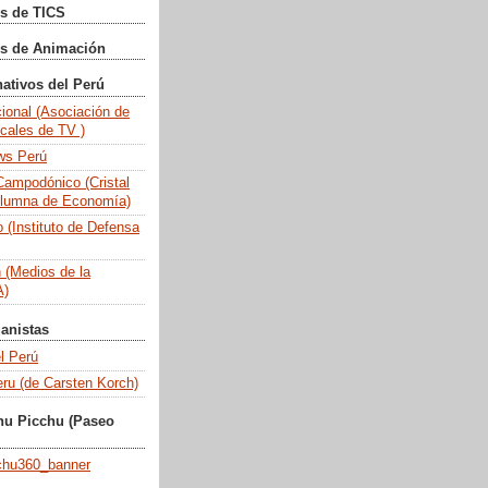
s de TICS
gs de Animación
nativos del Perú
ional (Asociación de
cales de TV )
ws Perú
ampodónico (Cristal
olumna de Economía)
 (Instituto de Defensa
n (Medios de la
)
anistas
l Perú
eru (de Carsten Korch)
hu Picchu (Paseo