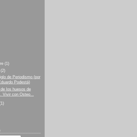
bre
(1)
e
(2)
glo de Periodismo (por
Eduardo Podestá)
 de los huesos de
l. Vivir con Osteo...
(1)
a