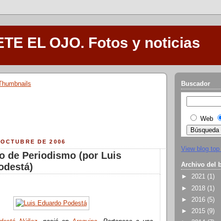
E EL OJO. Fotos y noticias
Buscador
Web
 OCTUBRE DE 2006
View blog top
o de Periodismo (por Luis
Archivo del 
odestá)
►
2021
(1)
►
2018
(1)
►
2016
(5)
►
2015
(9)