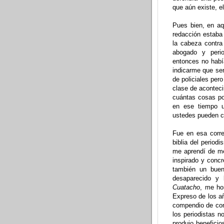
que aún existe, el
Pues bien, en aq
redacción estaba 
la cabeza contra
abogado y peri
entonces no habí
indicarme que ser
de policiales per
clase de aconteci
cuántas cosas po
en ese tiempo 
ustedes pueden ca
Fue en esa corre
biblia del period
me aprendí de me
inspirado y concr
también un buen
desaparecido y 
Cuatacho
, me ho
Expreso de los añ
compendio de cons
los periodistas n
produjo beneficio