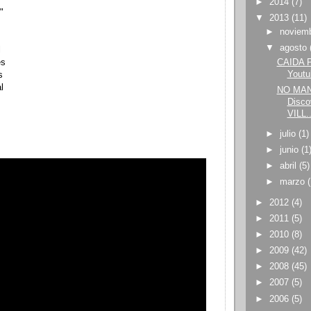
►
2014
(7)
"
▼
2013
(11)
►
noviem
▼
agosto
l
CAIDA P
es
Yout
s
l
NO MAN
Disc
VILL..
►
julio
(1)
►
junio
(1
►
abril
(5)
►
marzo
►
2012
(4)
►
2011
(5)
►
2010
(8)
►
2009
(42)
►
2008
(45)
►
2007
(5)
►
2006
(5)