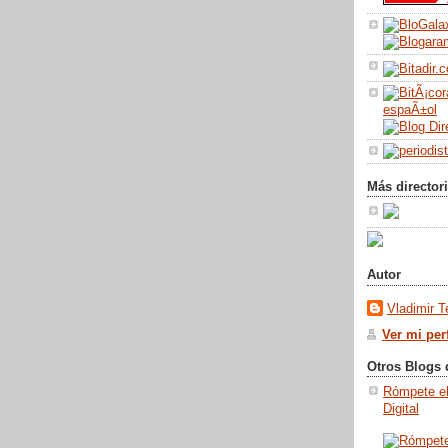
Más director
Autor
Vladimir T
Ver mi per
Otros Blogs 
Rómpete el
Digital