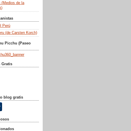
n (Medios de la
)
anistas
l Perú
eru (de Carsten Korch)
hu Picchu (Paseo
 Gratis
o blog gratis
mosos
cionados