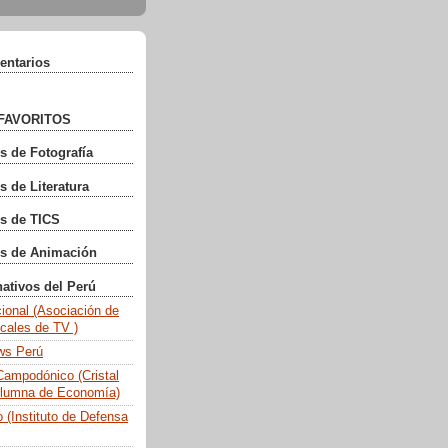
entarios
FAVORITOS
s de Fotografía
s de Literatura
s de TICS
gs de Animación
nativos del Perú
ional (Asociación de
cales de TV )
ws Perú
ampodónico (Cristal
olumna de Economía)
 (Instituto de Defensa