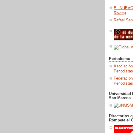
EL NUEVO
Rivera)
Rafael Se
Periodismo
Asociación
Periodista
Federación
Periodistas
Universidad 
San Marcos
Directorios 
Rómpete el 