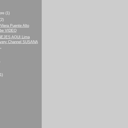
bre
(1)
(2)
iñera Puente Alto
ube VIDEO
EJES AQUI Lima
overy Channel SUSANA
.
)
(1)