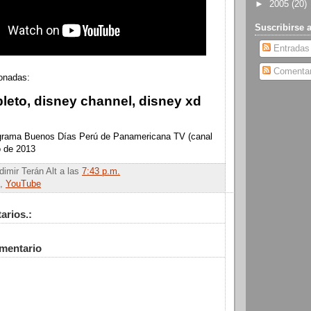
►
2005
(20)
Suscribirse 
Entradas
Comentar
onadas:
leto, disney channel, disney xd
ograma Buenos Días Perú de Panamericana TV (canal
o de 2013
dimir Terán Alt
a las
7:43 p.m.
,
YouTube
arios.:
omentario