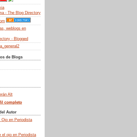
ios de Blogs
erán Alt
fil completo
del Autor
 Ojo en Periodista