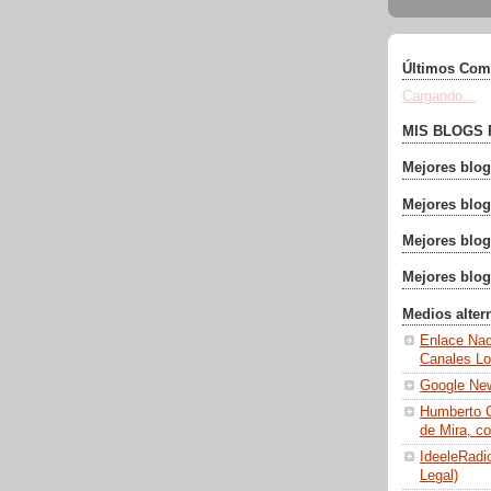
Últimos Com
Cargando...
MIS BLOGS 
Mejores blog
Mejores blog
Mejores blog
Mejores blo
Medios alter
Enlace Nac
Canales Lo
Google Ne
Humberto C
de Mira, c
IdeeleRadio
Legal)