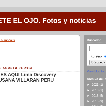
E EL OJO. Fotos y noticias
Buscador
Web
E AGOSTO DE 2013
View blog top
S AQUI Lima Discovery
Archivo del 
SUSANA VILLARAN PERU
►
2021
(1)
►
2018
(1)
►
2016
(5)
►
2015
(9)