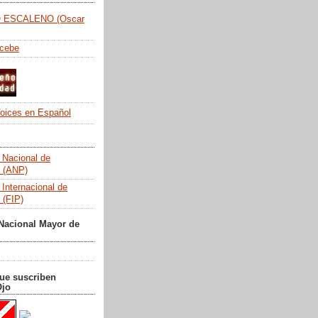
 ESCALENO (Oscar
ncebe
 Nacional de
s (ANP)
 Internacional de
 (FIP)
Nacional Mayor de
que suscriben
Ojo